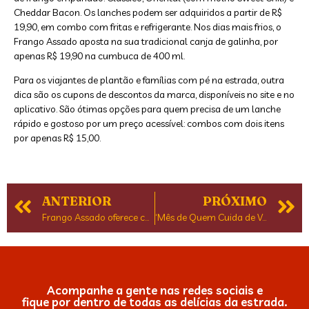
Cheddar Bacon. Os lanches podem ser adquiridos a partir de R$
19,90, em combo com fritas e refrigerante. Nos dias mais frios, o
Frango Assado aposta na sua tradicional canja de galinha, por
apenas R$ 19,90 na cumbuca de 400 ml.
Para os viajantes de plantão e famílias com pé na estrada, outra
dica são os cupons de descontos da marca, disponíveis no site e no
aplicativo. São ótimas opções para quem precisa de um lanche
rápido e gostoso por um preço acessível: combos com dois itens
por apenas R$ 15,00.
ANTERIOR
PRÓXIMO
Frango Assado oferece coxinha grátis no lançamento de seu novo aplicativo
‘Mês de Quem Cuida de Você’: em comemoração ao Dia dos Pais, Frango Assado cria ação em incentivo à memória afetiva
Acompanhe a gente nas redes sociais e
fique por dentro de todas as delícias da estrada.