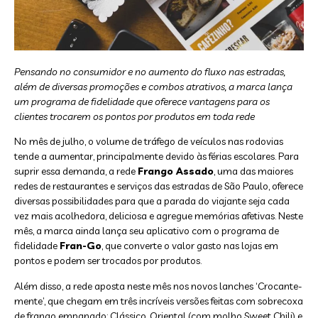
Pensando no consumidor e no aumento do fluxo nas estradas,
além de diversas promoções e combos atrativos, a marca lança
um programa de fidelidade que oferece vantagens para os
clientes trocarem os pontos por produtos em toda rede
No mês de julho, o volume de tráfego de veículos nas rodovias
tende a aumentar, principalmente devido às férias escolares. Para
suprir essa demanda, a rede
Frango Assado
, uma das maiores
redes de restaurantes e serviços das estradas de São Paulo, oferece
diversas possibilidades para que a parada do viajante seja cada
vez mais acolhedora, deliciosa e agregue memórias afetivas. Neste
mês, a marca ainda lança seu aplicativo com o programa de
fidelidade
Fran-Go
, que converte o valor gasto nas lojas em
pontos e podem ser trocados por produtos.
Além disso, a rede aposta neste mês nos novos lanches ‘Crocante-
mente’, que chegam em três incríveis versões feitas com sobrecoxa
de frango empanado: Clássico, Oriental (com molho Sweet Chili) e