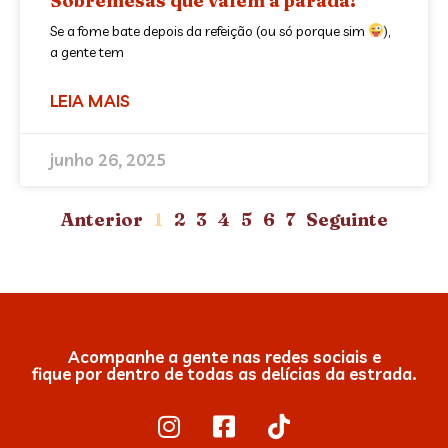
Sobremesas que valem a parada!
Se a fome bate depois da refeição (ou só porque sim
),
a gente tem
LEIA MAIS
junho 26, 2025
Anterior
1
2
3
4
5
6
7
Seguinte
Acompanhe a gente nas redes sociais e
fique por dentro de todas as delícias da estrada.