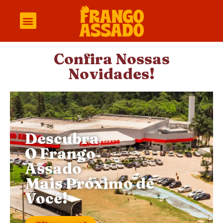
Confira Nossas
Novidades!
Descubra
O Frango
Assado
Mais Próximo de
Você!