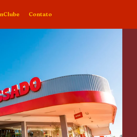
nClube
Contato