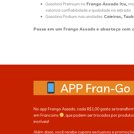
Gasolina Premium no
Frango Assado Itu,
ma
valoriza confiabilidade e qualidade na estrada.
Gasolina Podium nas
unidades:
Caieiras, Tau
Passe em um Frango Assado e abasteça com c
APP Fran-Go
No app Frango Assado, cada R$1,00 gasto se transfor
em Francoins
, que podem ser trocados por produto
incríveis!
Além disso, você recebe cupons exclusivos e promoçõe