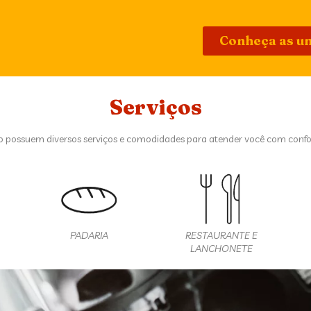
Conheça as u
Serviços
o possuem diversos serviços e comodidades para atender você com confo
PADARIA
RESTAURANTE E
LANCHONETE