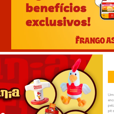
Uma
enc
pel
pit 