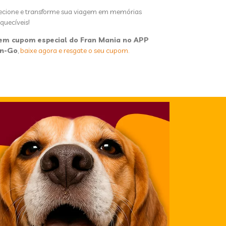
ecione e transforme sua viagem em memórias
quecíveis!
em cupom especial do Fran Mania no APP
an-Go
,
baixe agora e resgate o seu cupom.