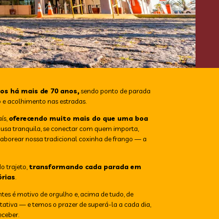
os há mais de 70 anos,
sendo ponto de parada
 e acolhimento nas estradas.
ís,
oferecendo muito mais do que uma boa
pausa tranquila, se conectar com quem importa,
aborear nossa tradicional coxinha de frango — a
o trajeto,
transformando cada parada em
rias
.
ntes é motivo de orgulho e, acima de tudo, de
iva — e temos o prazer de superá-la a cada dia,
eceber.