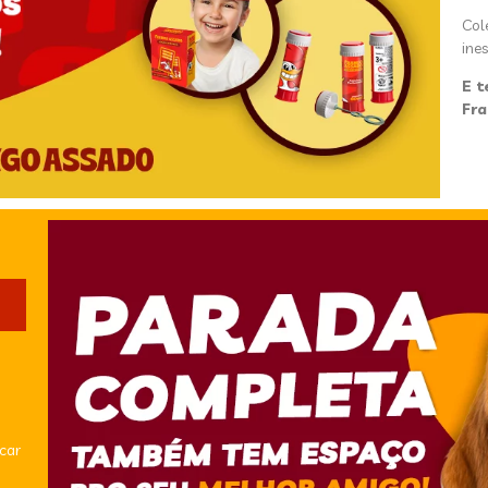
Col
ines
E t
Fr
icar