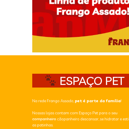
ESPAÇO PET
Na rede Frango Assado,
pet é parte da família
!
Nossas lojas contam com Espaço Pet para o seu
companheiro
cãopanheiro descansar, se hidratar e est
as patinhas.