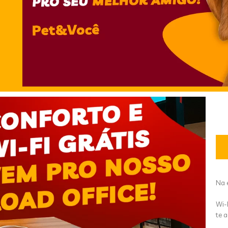
Na 
Wi-
te 