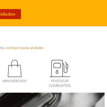
nidades
rto,
conheça nossas unidades.
MINI MERCADO
POSTOS DE
COMBUSTÍVEL