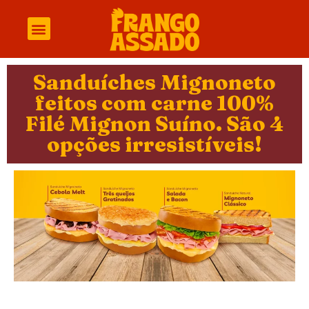
Sanduíches Mignoneto
feitos com carne 100%
Filé Mignon Suíno. São 4
opções irresistíveis!