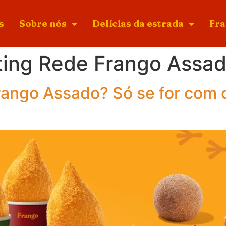
s
Sobre nós
Delícias da estrada
Fra
ting Rede Frango Assa
rango Assado? Só se for com 