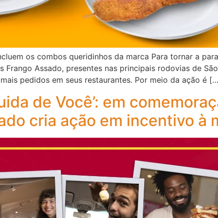
ncluem os combos queridinhos da marca Para tornar a para
es Frango Assado, presentes nas principais rodovias de São
mais pedidos em seus restaurantes. Por meio da ação é […
ida de Você’: em comemoraçã
ado cria ação em incentivo à 