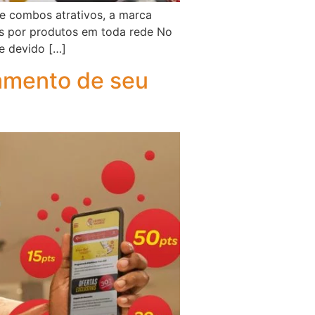
e combos atrativos, a marca
os por produtos em toda rede No
te devido […]
çamento de seu