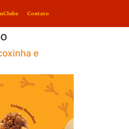
nClube
Contato
do
coxinha e